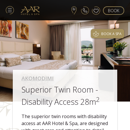
BOOK
BOOK A SPA
AKOMODIMI
Superior Twin Room -
2
Disability Access 28m
The superior twin rooms with disability
access at AAR Hotel & Spa, are designed