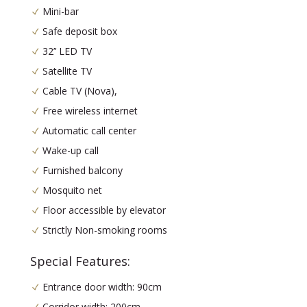
Mini-bar
Safe deposit box
32’’ LED TV
Satellite TV
Cable TV (Nova),
Free wireless internet
Automatic call center
Wake-up call
Furnished balcony
Mosquito net
Floor accessible by elevator
Strictly Non-smoking rooms
Special Features:
Entrance door width: 90cm
Corridor width: 200cm