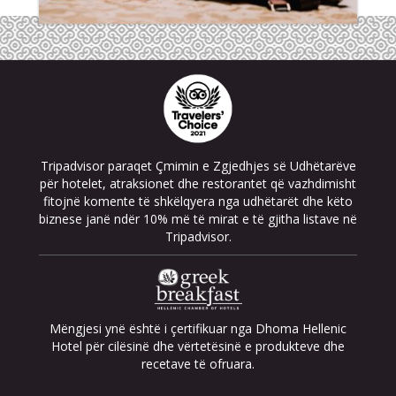
Tripadvisor paraqet Çmimin e Zgjedhjes së Udhëtarëve
për hotelet, atraksionet dhe restorantet që vazhdimisht
fitojnë komente të shkëlqyera nga udhëtarët dhe këto
biznese janë ndër 10% më të mirat e të gjitha listave në
Tripadvisor.
Mëngjesi ynë është i çertifikuar nga Dhoma Hellenic
Hotel për cilësinë dhe vërtetësinë e produkteve dhe
recetave të ofruara.