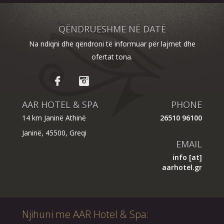
QËNDRUESHME NË DATË
Na ndiqni dhe qëndroni të informuar për lajmet dhe
ofertat tona.
AAR HOTEL & SPA
PHONE
14 km Janinë Athinë
26510 96100
Janinë, 45500, Greqi
EMAIL
info [at]
aarhotel.gr
Njihuni me AAR Hotel & Spa: